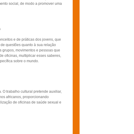
imento social, de modo a promover uma
a
ceitos e de práticas dos jovens, que
 de questões quanto à sua relação
ros grupos, movimentos e pessoas que
 oficinas, multiplicar esses saberes,
pecífica sobre o mundo.
O trabalho cultural pretende auxiliar,
tmos africanos, proporcionando
alização de oficinas de saúde sexual e