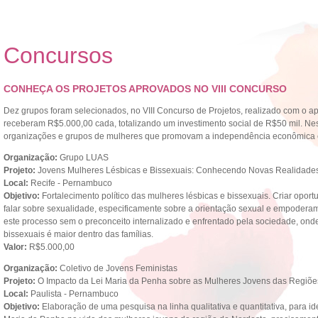
Concursos
CONHEÇA OS PROJETOS APROVADOS NO VIII CONCURSO
Dez grupos foram selecionados, no VIII Concurso de Projetos, realizado com o 
receberam R$5.000,00 cada, totalizando um investimento social de R$50 mil. Nes
organizações e grupos de mulheres que promovam a independência econômica 
Organização:
Grupo LUAS
Projeto:
Jovens Mulheres Lésbicas e Bissexuais: Conhecendo Novas Realidade
Local:
Recife - Pernambuco
Objetivo:
Fortalecimento político das mulheres lésbicas e bissexuais. Criar opo
falar sobre sexualidade, especificamente sobre a orientação sexual e empoderam
este processo sem o preconceito internalizado e enfrentado pela sociedade, ond
bissexuais é maior dentro das famílias.
Valor:
R$5.000,00
Organização:
Coletivo de Jovens Feministas
Projeto:
O Impacto da Lei Maria da Penha sobre as Mulheres Jovens das Regiões
Local:
Paulista - Pernambuco
Objetivo:
Elaboração de uma pesquisa na linha qualitativa e quantitativa, para id