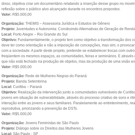
disso, objetiva criar um documentário relatando a inserção desse grupo no mov
reflexão sobre o público alvo alcançado durante os encontros propostos.
Valor:
R$5.000,00
Organização:
THEMIS – Assessoria Jurídica e Estudos de Gênero
Projeto:
Juventudes e Autonomia: Construindo Alternativas de Geração de Rend
Local:
Porto Alegre – Rio Grande do Sul
Objetivo:
Fundamentalmente, o projeto tem como objetivo a transformação dos con
deve ter como orientação e não a imposição de concepções, mas sim, o provocar
com a sociedade. A partir deste projeto, pretende-se estabelecer trocas com out
freqüentem os mesmos espaços, as comunidades, feiras e seminários. E através de
que não está fechado na produção de objetos, mas da produção de uma visão es
Valor:
R$5.000,00
Organização:
Rede de Mulheres Negras do Paraná
Projeto:
Banda Setembrina
Local:
Curitiba – Paraná
Objetivo:
Realização da intervenção junto a comunidades vulneráveis de Curitiba. 
jovens em situação de vulnerabilidade, através do processo criativo de sons e ri
interação entre as jovens e seus familiares. Paralelamente ao entretenimento, re
reprodutiva, priorizando a prevenção de DSTs.
Valor:
R$5.000,00
Organização:
Jovens Feministas de São Paulo
Projeto:
Diálogo sobre os Direitos das Mulheres Jovens
Local:
São Paulo - SP