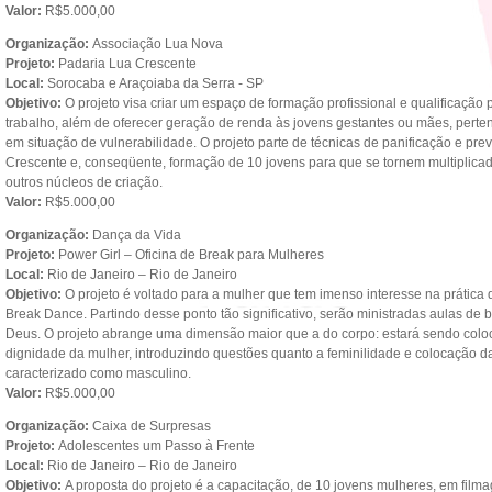
Valor:
R$5.000,00
Organização:
Associação Lua Nova
Projeto:
Padaria Lua Crescente
Local:
Sorocaba e Araçoiaba da Serra - SP
Objetivo:
O projeto visa criar um espaço de formação profissional e qualificaçã
trabalho, além de oferecer geração de renda às jovens gestantes ou mães, perte
em situação de vulnerabilidade. O projeto parte de técnicas de panificação e pr
Crescente e, conseqüente, formação de 10 jovens para que se tornem multiplica
outros núcleos de criação.
Valor:
R$5.000,00
Organização:
Dança da Vida
Projeto:
Power Girl – Oficina de Break para Mulheres
Local:
Rio de Janeiro – Rio de Janeiro
Objetivo:
O projeto é voltado para a mulher que tem imenso interesse na prática
Break Dance. Partindo desse ponto tão significativo, serão ministradas aulas de 
Deus. O projeto abrange uma dimensão maior que a do corpo: estará sendo colo
dignidade da mulher, introduzindo questões quanto a feminilidade e colocação 
caracterizado como masculino.
Valor:
R$5.000,00
Organização:
Caixa de Surpresas
Projeto:
Adolescentes um Passo à Frente
Local:
Rio de Janeiro – Rio de Janeiro
Objetivo:
A proposta do projeto é a capacitação, de 10 jovens mulheres, em filmag