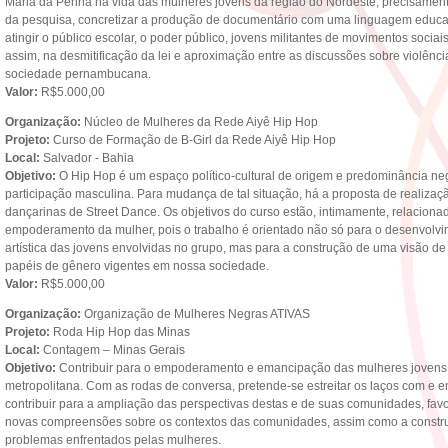
Maria da Penha na vida das mulheres jovens da região do Nordeste, precisamen
da pesquisa, concretizar a produção de documentário com uma linguagem educat
atingir o público escolar, o poder público, jovens militantes de movimentos socia
assim, na desmitificação da lei e aproximação entre as discussões sobre violênc
sociedade pernambucana.
Valor:
R$5.000,00
Organização:
Núcleo de Mulheres da Rede Aiyê Hip Hop
Projeto:
Curso de Formação de B-Girl da Rede Aiyê Hip Hop
Local:
Salvador - Bahia
Objetivo:
O Hip Hop é um espaço político-cultural de origem e predominância n
participação masculina. Para mudança de tal situação, há a proposta de realizaç
dançarinas de Street Dance. Os objetivos do curso estão, intimamente, relacion
empoderamento da mulher, pois o trabalho é orientado não só para o desenvolvi
artística das jovens envolvidas no grupo, mas para a construção de uma visão d
papéis de gênero vigentes em nossa sociedade.
Valor:
R$5.000,00
Organização:
Organização de Mulheres Negras ATIVAS
Projeto:
Roda Hip Hop das Minas
Local:
Contagem – Minas Gerais
Objetivo:
Contribuir para o empoderamento e emancipação das mulheres jovens
metropolitana. Com as rodas de conversa, pretende-se estreitar os laços com e 
contribuir para a ampliação das perspectivas destas e de suas comunidades, fav
novas compreensões sobre os contextos das comunidades, assim como a construç
problemas enfrentados pelas mulheres.