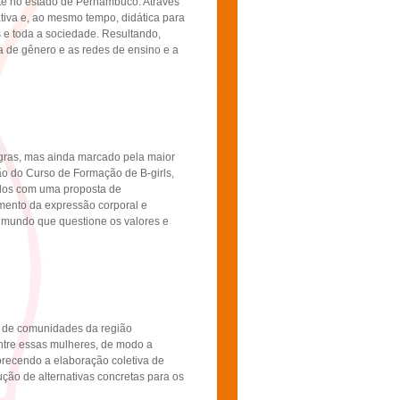
te no estado de Pernambuco. Através
iva e, ao mesmo tempo, didática para
is e toda a sociedade. Resultando,
ia de gênero e as redes de ensino e a
egras, mas ainda marcado pela maior
ão do Curso de Formação de B-girls,
ados com uma proposta de
mento da expressão corporal e
e mundo que questione os valores e
 de comunidades da região
entre essas mulheres, de modo a
orecendo a elaboração coletiva de
ão de alternativas concretas para os